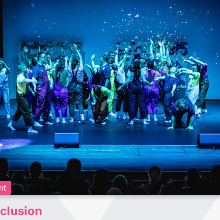
nt
nclusion