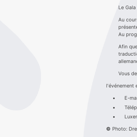
Le Gala 
Au cour
présent
Au prog
Afin que
traducti
alleman
Vous de
l'événement e
E-mail 
Téléph
Luxemb
©
Photo: Dre