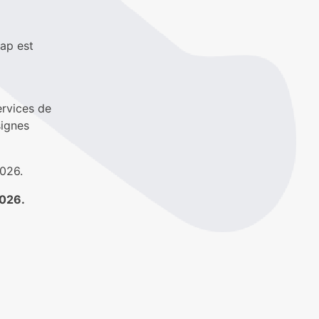
cap est
ervices de
signes
2026.
2026.