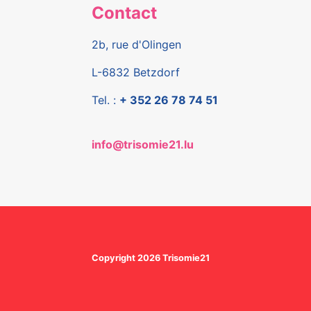
Contact
2b, rue d'Olingen
L-6832 Betzdorf
Tel. :
+ 352 26 78 74 51
info@trisomie21.lu
Copyright 2026 Trisomie21