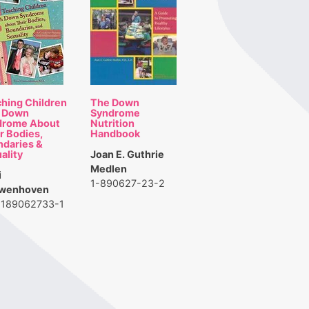
hing Children
The Down
h Down
Syndrome
drome About
Nutrition
r Bodies,
Handbook
daries &
Joan E. Guthrie
ality
Medlen
i
1-890627-23-2
wenhoven
-189062733-1