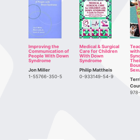
Improving the
Medical & Surgical
Teac
Communication of
Care for Children
wit
People With Down
With Down
Syn
Syndrome
Syndrome
Thei
Boun
Jon Miller
Philip Mattheis
Sexu
1-55766-350-5
0-933149-54-9
Terr
Cou
978