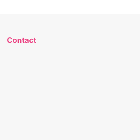
Contact
2b, rue d'Olingen
L-6832 Betzdorf
Tél. :
+ 352 26 78 74 51
info@trisomie21.lu
Compte de dons
Coordonnées bancaires de l’association
BCEE LULL IBAN LU69 0019 1055 7846 6000