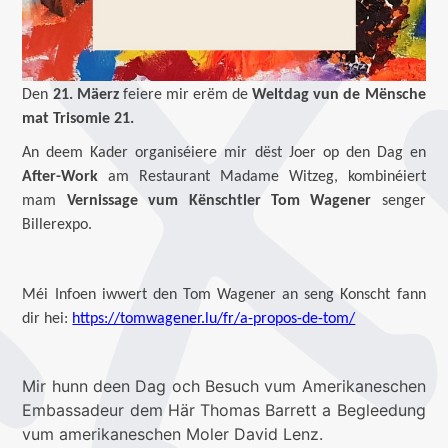
Den
21. Mäerz
feiere mir erëm de
Weltdag vun de Mënsche
mat Trisomie 21.
An deem Kader organiséiere mir dëst Joer op den Dag en
After-Work
am Restaurant Madame Witzeg, kombinéiert
mam
Vernissage vum Kënschtler Tom Wagener
senger
Billerexpo.
Méi Infoen iwwert den Tom Wagener an seng Konscht fann
dir hei:
https://tomwagener.lu/fr/a-propos-de-tom/
Mir hunn deen Dag och Besuch vum Amerikaneschen
Embassadeur dem Här Thomas Barrett a Begleedung
vum amerikaneschen Moler David Lenz.