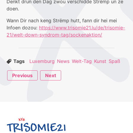
Denkt drun den Dag zwou verschidde Strëmp un ze
doen.
Wann Dir nach keng Strëmp hutt, fann dir hei mei
Infoen dozou:
https://www.trisomie21.lu/de/trisomie-
21/welt-down-syndrom-tag/sockenaktion/
Tags
Luxemburg
News
Welt-Tag
Kunst
Spaß
Previous
Next