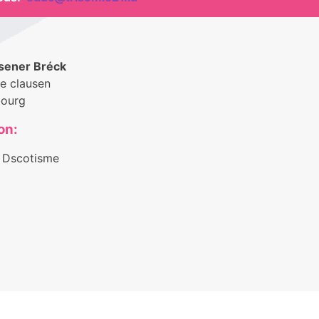
usener Bréck
e clausen
ourg
on:
 Dscotisme