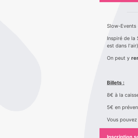
Slow-Events 
Inspiré de la 
est dans l'air)
On peut y
re
Billets :
8€ à la caiss
5€ en préven
Vous pouvez r
Inscription s