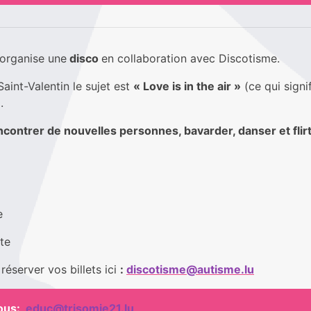
organise une
disco
en collaboration avec Discotisme.
Saint-Valentin le sujet est
« Love is in the air »
(ce qui signi
.
ncontrer de nouvelles personnes, bavarder, danser et flirt
e
te
éserver vos billets ici
:
discotisme@autisme.lu
ous:
educ@trisomie21.lu