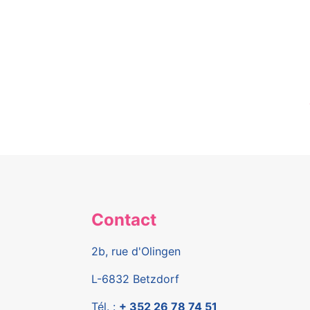
Contact
2b, rue d'Olingen
L-6832 Betzdorf
Tél. :
+ 352 26 78 74 51